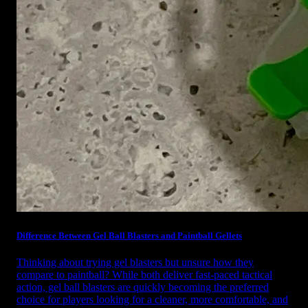
Difference Between Gel Ball Blasters and Paintball Gellets
Thinking about trying gel blasters but unsure how they
compare to paintball? While both deliver fast-paced tactical
action, gel ball blasters are quickly becoming the preferred
choice for players looking for a cleaner, more comfortable, and