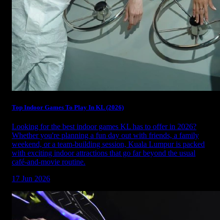
Top Indoor Games To Play In KL (2026)
Looking for the best indoor games KL has to offer in 2026?
Whether you're planning a fun day out with friends, a family
weekend, or a team-building session, Kuala Lumpur is packed
with exciting indoor attractions that go far beyond the usual
café-and-movie routine.
17 Jun 2026